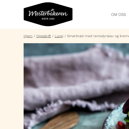
OM OSS
Hjem
/
Oppskrift
/
Lunsj
/
Smørbrød med reinsdyrskav og krem