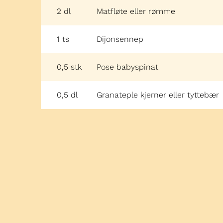
2
dl
Matfløte eller rømme
1
ts
Dijonsennep
0,5
stk
Pose babyspinat
0,5
dl
Granateple kjerner eller tyttebær