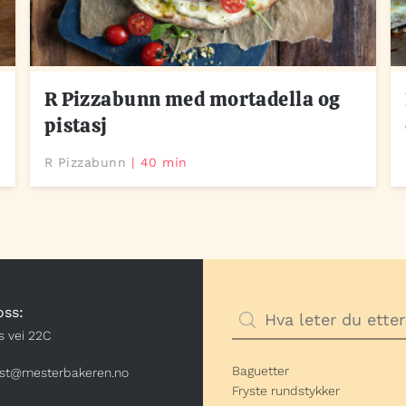
R Pizzabunn med mortadella og
pistasj
R Pizzabunn
40 min
oss:
s vei 22C
Baguetter
st@mesterbakeren.no
Fryste rundstykker