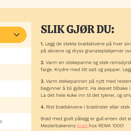
SLIK GJØR DU:
1.
Legg de stekte brødskivene på hver sin t
på skivene og dryss granateplekjerner over.
2.
Varm en stekepanne og stek reinsdyrskav
farge. Krydre med litt salt og pepper. Leg
3.
Varm stekepannen på nytt med resten a
begynner å bli gyllent. Ha skavet tilbake 
La det hele koke inn til det tykner, og sma
4.
Rist brødskivene i brødrister eller ste
Brød med godt pålegg er gull enten det er
pp
Mesterbakerens
brød
hos REMA 1000!