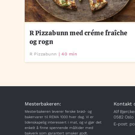
R Pizzabunn med créme fraîche
og rogn
R Pizzabunn
40 min
Mesterbakeren:
Kontakt 
Alf Bjercke
Mesterbakeren leverer ferske brød- og
0582 Oslo
bakervarer til REMA 1000 hver dag. Vi er
lidenskapelig interessert i mat, og vi gjør det
E-post:
po
enkelt å finne spennende måltider med
bakverk som garantert smaker godt.