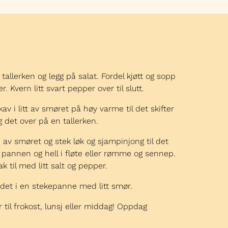
allerken og legg på salat. Fordel kjøtt og sopp
 Kvern litt svart pepper over til slutt.
 i litt av smøret på høy varme til det skifter
g det over på en tallerken.
v smøret og stek løk og sjampinjong til det
i pannen og hell i fløte eller rømme og sennep.
k til med litt salt og pepper.
k det i en stekepanne med litt smør.
 til frokost, lunsj eller middag! Oppdag