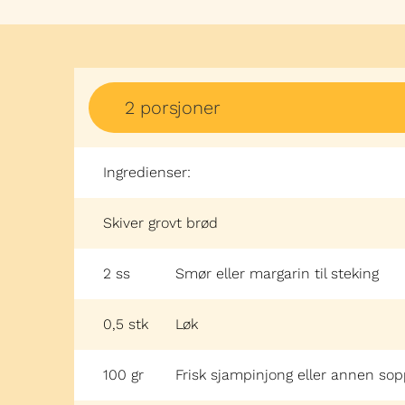
2 porsjoner
Ingredienser:
Skiver grovt brød
2
ss
Smør eller margarin til steking
0,5
stk
Løk
100
gr
Frisk sjampinjong eller annen so