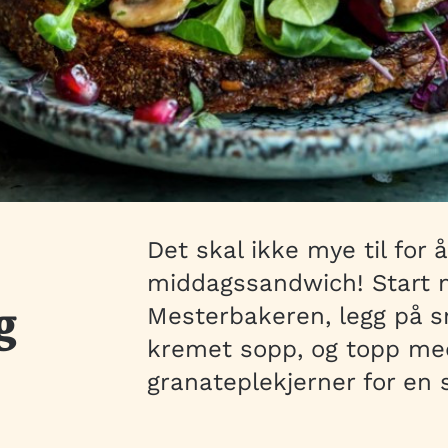
Det skal ikke mye til for 
middagssandwich! Start m
g
Mesterbakeren, legg på s
kremet sopp, og topp med
granateplekjerner for en sy