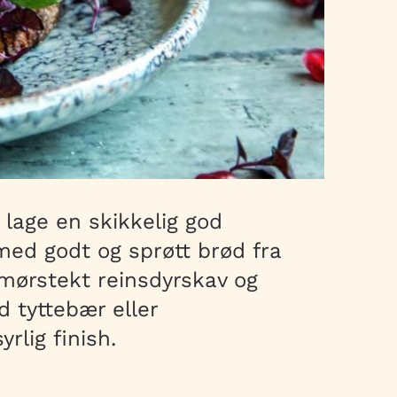
å lage en skikkelig god
ed godt og sprøtt brød fra
mørstekt reinsdyrskav og
 tyttebær eller
rlig finish.