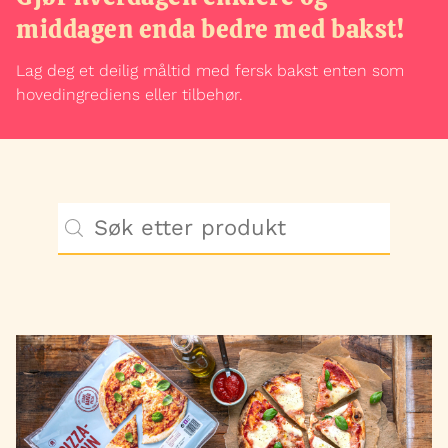
KAKER
middagen enda bedre med bakst!
GODT, BAKT & BLANDET
Lag deg et deilig måltid med fersk bakst enten som
hovedingrediens eller tilbehør.
OPPSKRIFTER OG INSPIRASJON
ERNÆRING
BÆREKRAFT
KAKER PÅ NETT
HENVENDELSER