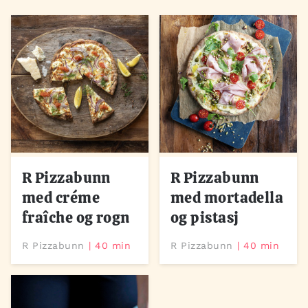
R Pizzabunn
R Pizzabunn
med créme
med mortadella
fraîche og rogn
og pistasj
R Pizzabunn
40 min
R Pizzabunn
40 min