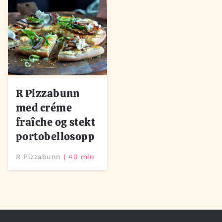
R Pizzabunn
med créme
fraîche og stekt
portobellosopp
R Pizzabunn
40 min