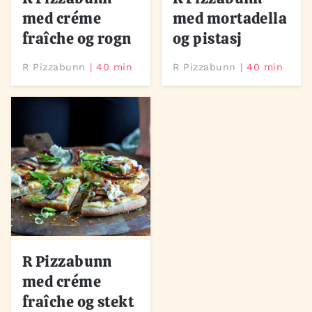
med créme
med mortadella
fraîche og rogn
og pistasj
R Pizzabunn
40 min
R Pizzabunn
40 min
R Pizzabunn
med créme
fraîche og stekt