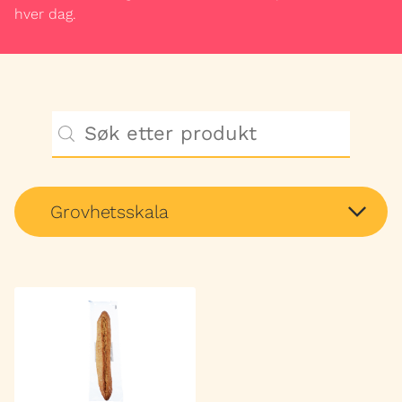
hver dag.
HENVENDELSER
Grovhetsskala