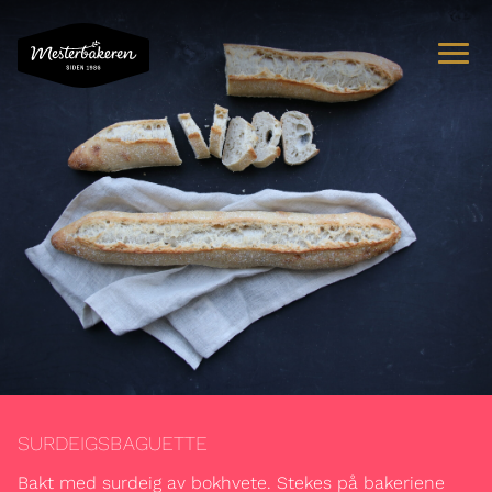
OM OSS
SORTIMENT
OPPSKRIFTER OG INSPIRASJON
ERNÆRING
BÆREKRAFT
SURDEIGSBAGUETTE
KAKER PÅ NETT
Bakt med surdeig av bokhvete. Stekes på bakeriene