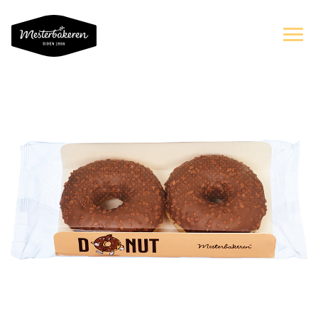
OM OSS
SORTIMENT
OPPSKRIFTER OG INSPIRASJON
ERNÆRING
BÆREKRAFT
KAKER PÅ NETT