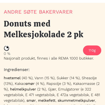
HENVENDELSER
ANDRE SØTE BAKERVARER
Donuts med
Melkesjokolade 2 pk
110g
0 %
Nasjonalt produkt, finnes i alle REMA 1000 butikker.
Ingredienser:
hvetemel
(40 %), Vann (15 %), Sukker (14 %), Sheaolje
(13%), Kakao
smør
(4 %), Rapsolje (3 %), Kakaomasse (2
%),
helmelkpulver
(2 %), Gjær, Emulgatorer (e 322
vegetabilsk, E 471 vegetabilsk, E 472a vegetabilsk, E 481
vegetabilsk),
smør
,
melkefett
,
skummetmelkpulver
,