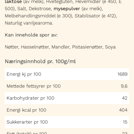
laktose
(av melk), Hvetegluten, Hevemidler (e 450, E
500), Salt, Dekstrose,
mysepulver
(av melk),
Melbehandlingsmiddel (e 300), Stabilisator (e 412),
Naturlig vaniljearoma.
Kan inneholde spor av:
Nøtter, Hasselnøtter, Mandler, Pistasienøtter, Soya
Næringsinnhold pr. 100g/ml
Energi kj pr 100
1689
Mettede fettsyrer pr 100
9,6
Karbohydrater pr 100
42
Energi kcal pr 100
404
Sukkerarter pr 100
15
Fett (totalt) pr 100
23