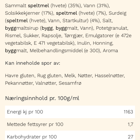
Sammalt
speltmel
(hvete) (35%), Vann (31%),
Solsikkekjerner (17%),
speltmel
(hvete) (7%), Surdeig
(
speltmel
(hvete), Vann, Startkultur) (4%), Salt,
bygg
maltsirup (
bygg
,
bygg
malt, Vann), Potetgranulat,
Rismel, Sukker, Rapsolje, Tørrgjær, Emulgatorer (e 472e
vegetabilsk, E 471 vegetabilsk), Inulin, Honning,
bygg
malt, Melbehandlingsmiddel (e 300), Aroma
Kan inneholde spor av:
Havre gluten, Rug gluten, Melk, Nøtter, Hasselnøtter,
Pekannøtter, Valnøtter, Sesamfrø
Næringsinnhold pr. 100g/ml
Energi kj pr 100
1163
Mettede fettsyrer pr 100
1,7
Karbohydrater pr 100
27