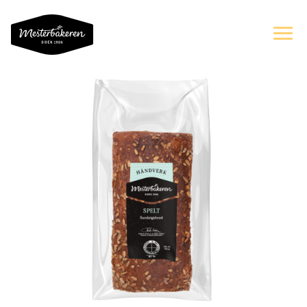
OM OSS
SORTIMENT
OPPSKRIFTER OG INSPIRASJON
ERNÆRING
BÆREKRAFT
KAKER PÅ NETT