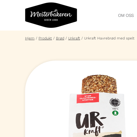
OM OSS
Hjem
/
Produkt
/
Brød
/
Urkraft
/
Urkraft Havrebrød med spelt