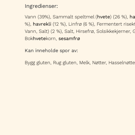
Ingredienser:
Vann (39%), Sammalt speltmel (
hvete
) (26 %),
ha
%),
havrekli
(12 %), Linfrø (6 %), Fermentert risekt
Vann, Salt) (2 %), Salt, Hirsefrø, Solsikkekjerner, 
Bok
hvete
korn,
sesamfrø
Kan inneholde spor av:
Bygg gluten, Rug gluten, Melk, Nøtter, Hasselnøtt