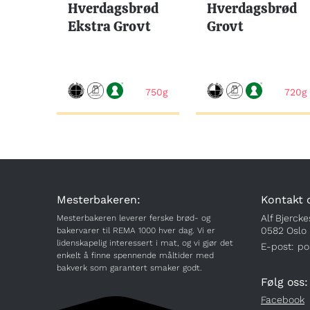
Hverdagsbrød
Hverdagsbrød
Ekstra Grovt
Grovt
750g
720g
Mesterbakeren:
Kontakt 
Alf Bjercke
Mesterbakeren leverer ferske brød- og
0582 Oslo
bakervarer til REMA 1000 hver dag. Vi er
lidenskapelig interessert i mat, og vi gjør det
E-post:
po
enkelt å finne spennende måltider med
bakverk som garantert smaker godt.
Følg oss:
Facebook