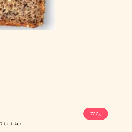
700g
0 butikker.