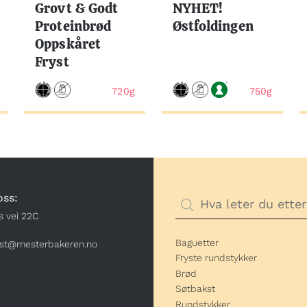
Grovt & Godt
NYHET!
Proteinbrød
Østfoldingen
Oppskåret
Fryst
720g
750g
oss:
s vei 22C
Baguetter
st@mesterbakeren.no
Fryste rundstykker
Brød
Søtbakst
Rundstykker