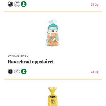
740g
ØVRIGE BRØD
Havrebrød oppskåret
740g