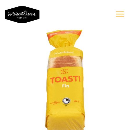
OM OSS
SORTIMENT
OPPSKRIFTER OG INSPIRASJON
ERNÆRING
BÆREKRAFT
KAKER PÅ NETT