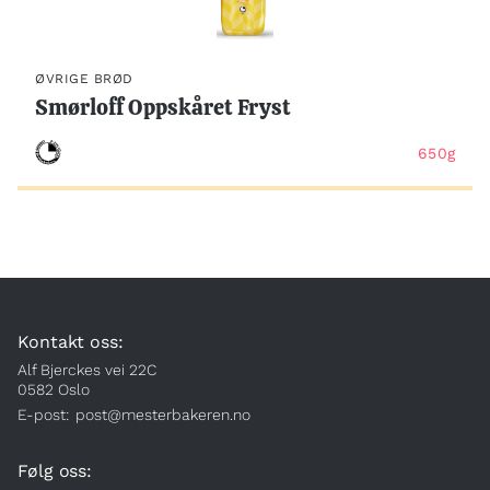
ØVRIGE BRØD
Smørloff Oppskåret Fryst
650g
Kontakt oss:
Alf Bjerckes vei 22C
0582 Oslo
E-post:
post@mesterbakeren.no
Følg oss: