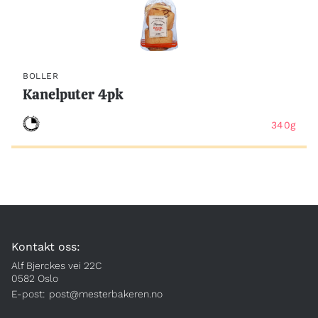
BOLLER
Kanelputer 4pk
340g
Kontakt oss:
Alf Bjerckes vei 22C
0582 Oslo
E-post:
post@mesterbakeren.no