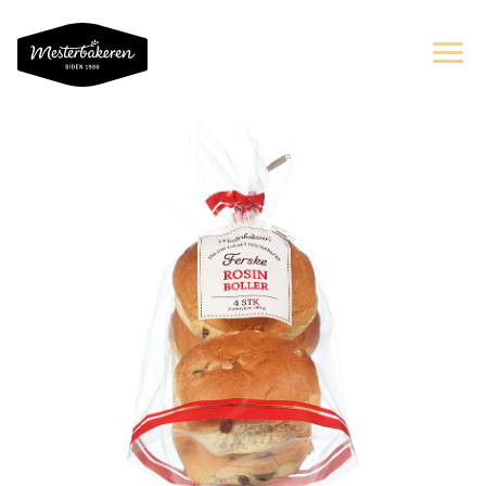
OM OSS
SORTIMENT
OPPSKRIFTER OG INSPIRASJON
ERNÆRING
BÆREKRAFT
KAKER PÅ NETT