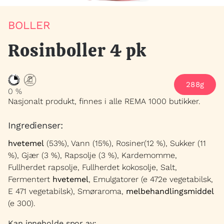
HENVENDELSER
BOLLER
Rosinboller 4 pk
288g
0 %
Nasjonalt produkt, finnes i alle REMA 1000 butikker.
Ingredienser:
hvetemel
(53%), Vann (15%), Rosiner(12 %), Sukker (11
%), Gjær (3 %), Rapsolje (3 %), Kardemomme,
Fullherdet rapsolje, Fullherdet kokosolje, Salt,
Fermentert
hvetemel
, Emulgatorer (e 472e vegetabilsk,
E 471 vegetabilsk), Smøraroma,
melbehandlingsmiddel
(e 300).
Kan inneholde spor av: